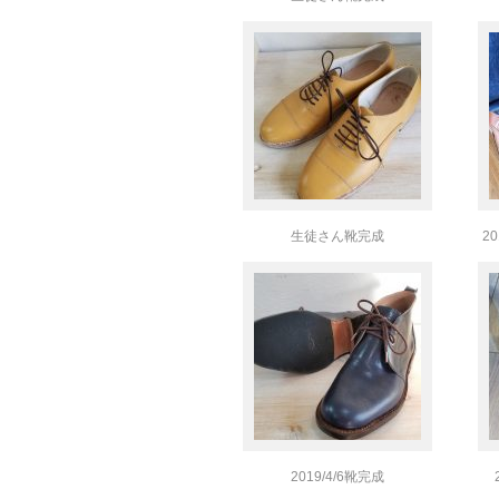
生徒さん靴完成
2
2019/4/6靴完成