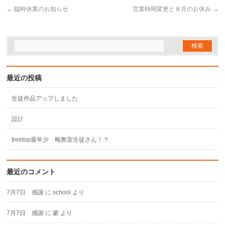
←
臨時休業のお知らせ
営業時間変更と８月のお休み
→
最近の投稿
生徒作品アップしました
設計
treetop最年少 靴教室生徒さん！？
最近のコメント
7月7日 感謝
に
school
より
7月7日 感謝
に
蒙
より