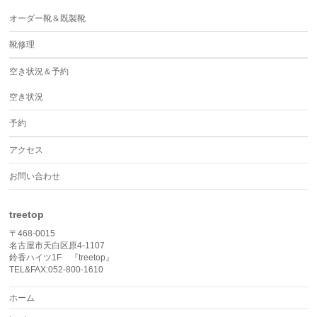
オーダー靴＆既製靴
靴修理
空き状況＆予約
空き状況
予約
アクセス
お問い合わせ
treetop
〒468-0015
名古屋市天白区原4-1107
鈴香ハイツ1F 『treetop』
TEL&FAX:052-800-1610
ホーム