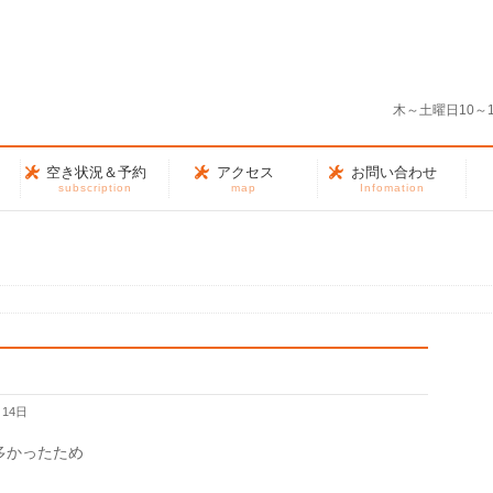
う
木～土曜日10～
空き状況＆予約
アクセス
お問い合わせ
subscription
map
Infomation
月14日
多かったため