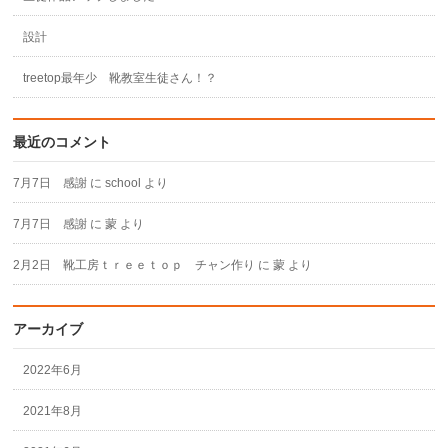
設計
treetop最年少 靴教室生徒さん！？
最近のコメント
7月7日 感謝
に
school
より
7月7日 感謝
に
蒙
より
2月2日 靴工房ｔｒｅｅｔｏｐ チャン作り
に
蒙
より
アーカイブ
2022年6月
2021年8月