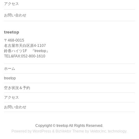
アクセス
お問い合わせ
treetop
〒468-0015
名古屋市天白区原4-1107
鈴香ハイツ1F 『treetop』
TEL&FAX:052-800-1610
ホーム
treetop
空き状況＆予約
アクセス
お問い合わせ
Copyright ©
treetop
All Rights Reserved.
Powered by
WordPress
&
BizVektor Theme
by
Vektor,Inc.
technology.