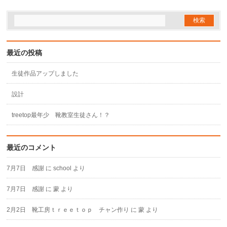
最近の投稿
生徒作品アップしました
設計
treetop最年少 靴教室生徒さん！？
最近のコメント
7月7日 感謝
に
school
より
7月7日 感謝
に
蒙
より
2月2日 靴工房ｔｒｅｅｔｏｐ チャン作り
に
蒙
より