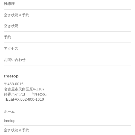
靴修理
空き状況＆予約
空き状況
予約
アクセス
お問い合わせ
treetop
〒468-0015
名古屋市天白区原4-1107
鈴香ハイツ1F 『treetop』
TEL&FAX:052-800-1610
ホーム
treetop
空き状況＆予約