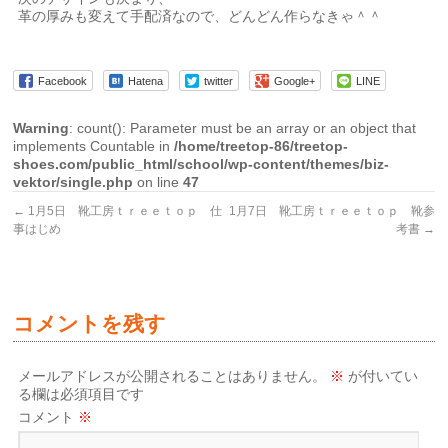
革の厚みも変えて手配済なので、どんどん作らなきゃ＾＾
Facebook
Hatena
twitter
Google+
LINE
Warning
: count(): Parameter must be an array or an object that
implements Countable in
/home/treetop-86/treetop-
shoes.com/public_html/school/wp-content/themes/biz-
vektor/single.php
on line
47
←
1月5日 靴工房ｔｒｅｅｔｏｐ 仕
1月7日 靴工房ｔｒｅｅｔｏｐ 靴参
事はじめ
考書
→
コメントを残す
メールアドレスが公開されることはありません。
※
が付いてい
る欄は必須項目です
コメント
※