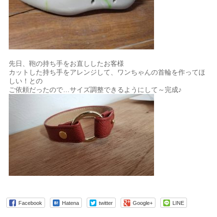
先日、鞄の持ち手をお直ししたお客様
カットした持ち手をアレンジして、ワンちゃんの首輪を作ってほ
しい！との
ご依頼だったので…サイズ調整できるようにして～完成♪
Facebook
Hatena
twitter
Google+
LINE