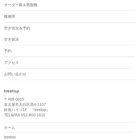
オーダー靴＆既製靴
靴修理
空き状況＆予約
空き状況
予約
アクセス
お問い合わせ
treetop
〒468-0015
名古屋市天白区原4-1107
鈴香ハイツ1F 『treetop』
TEL&FAX:052-800-1610
ホーム
treetop