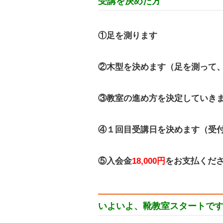
受講を決めた方
①足を測ります
②木型を決めます（足を測って
③教室の進め方を決定していき
④１回目受講日を決めます（受
⑤入会金
18,000円
をお支払くだ
いよいよ、靴教室スタートで