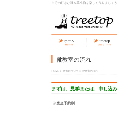
自分の好きな靴＆革小物を楽しく作りましょ
ホーム
treetop
Home
shop info
靴教室の流れ
HOME
»
教室について
»
靴教室の流れ
まずは、見学または、申し込
※完全予約制