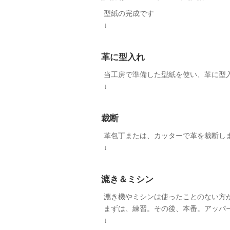
型紙の完成です
↓
革に型入れ
当工房で準備した型紙を使い、革に型
↓
裁断
革包丁または、カッターで革を裁断し
↓
漉き＆ミシン
漉き機やミシンは使ったことのない方
まずは、練習。その後、本番。アッパ
↓