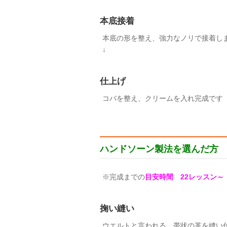
本底接着
本底の形を整え、強力なノリで接着し
↓
仕上げ
コバを整え、クリームを入れ完成です
ハンドソーン製法を選んだ方
※完成までの
目安時間 22レッスン～
掬い縫い
ウエルトと言われる、帯状の革を縫い