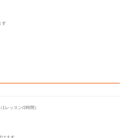
ます
（1レッスン/2時間）
付けます